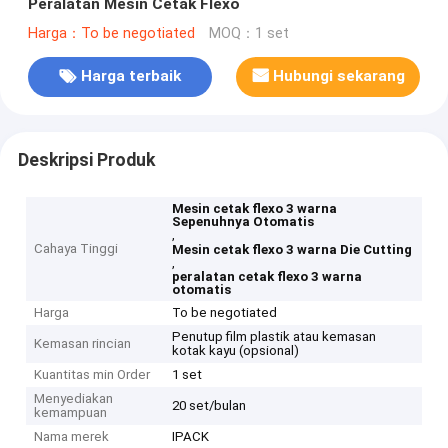
Peralatan Mesin Cetak Flexo
Harga：To be negotiated
MOQ：1 set
Harga terbaik
Hubungi sekarang
Deskripsi Produk
Mesin cetak flexo 3 warna
Sepenuhnya Otomatis
,
Cahaya Tinggi
Mesin cetak flexo 3 warna Die Cutting
,
peralatan cetak flexo 3 warna
otomatis
Harga
To be negotiated
Penutup film plastik atau kemasan
Kemasan rincian
kotak kayu (opsional)
Kuantitas min Order
1 set
Menyediakan
20 set/bulan
kemampuan
Nama merek
IPACK