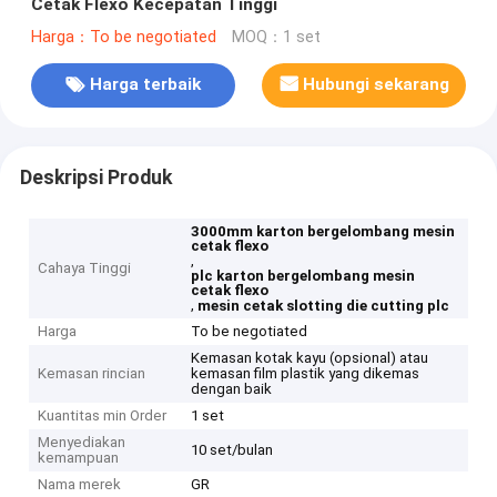
Cetak Flexo Kecepatan Tinggi
Harga：To be negotiated
MOQ：1 set
Harga terbaik
Hubungi sekarang
Deskripsi Produk
3000mm karton bergelombang mesin
cetak flexo
,
Cahaya Tinggi
plc karton bergelombang mesin
cetak flexo
,
mesin cetak slotting die cutting plc
Harga
To be negotiated
Kemasan kotak kayu (opsional) atau
Kemasan rincian
kemasan film plastik yang dikemas
dengan baik
Kuantitas min Order
1 set
Menyediakan
10 set/bulan
kemampuan
Nama merek
GR