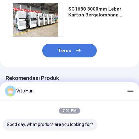
SC1630 3000mm Lebar
Karton Bergelombang
Mesin Cetak Flexo
Kecepatan Tinggi
Terus
Rekomendasi Produk
VitoHan
7:01 PM
Good day, what product are you looking for?
Mesin Pencetakan
Mesin Pencetakan
Mesin Slotting