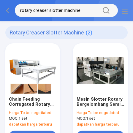
Rotary Creaser Slotter Machine
(2)
Chain Feeding
Mesin Slotter Rotary
Corrugated Rotary
Bergelombang Semi
Slotter Machine
Otomatis untuk
Harga:
To be negotiated
Harga:
To be negotiated
Creaser Untuk
Kekusutan Karton
MOQ:
1 set
MOQ:
1 set
Karton
dapatkan harga terbaru
dapatkan harga terbaru