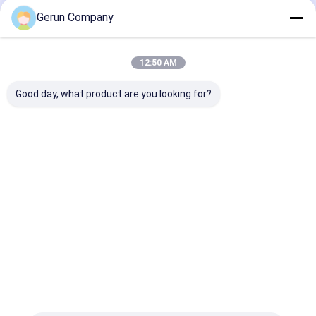
Gerun Company
Kategori Kami
12:50 AM
Good day, what product are you looking for?
Mesin Cetak Flexo
mesin laminating
Mesin Pemoto
Karton
seruling
Mati Karton
Bergelombang
Bergelombang
Rumah
Tentang
Hubungi
Desktop
kita
kami
Site
Sitemap
Privacy Policy
Kualitas
Mesin Cetak Flexo Karton Bergelombang
Pabrik
cina.Copyright © 2026 Cangzhou Gerun Machinery Co.,Ltd. All
Rights Reserved.