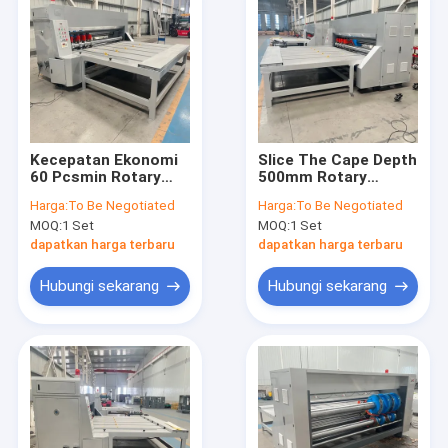
Kecepatan Ekonomi
Slice The Cape Depth
60 Pcsmin Rotary
500mm Rotary
Slotter Mesin untuk
Slotter Machine yang
Harga:
To Be Negotiated
Harga:
To Be Negotiated
slot presisi dan
menawarkan akurasi
MOQ:
1 Set
MOQ:
1 Set
produksi papan
slot ±0,1 mm Untuk
bergelombang
Rotary Slotter
dapatkan harga terbaru
dapatkan harga terbaru
Machine dalam
produksi karton
Hubungi sekarang
Hubungi sekarang
bergelombang
Rumah
Produk
Tampilan VR