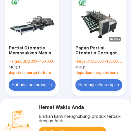
Partisi Otomatis
Papan Partisi
Memasukkan Mesin
Otomatis Corrugated
Slotter Putar
Rotary Slotter
Harga:
USD2,000~150,000/set
Harga:
USD2,000~150,000/set
Bergelombang 6.8kw
Machine 1600 Model
MOQ:
1
MOQ:
1
Alloy
dapatkan harga terbaru
dapatkan harga terbaru
Hubungi sekarang
Hubungi sekarang
Hemat Waktu Anda
Biarkan kami menghubungi produk terbaik
dengan Anda.