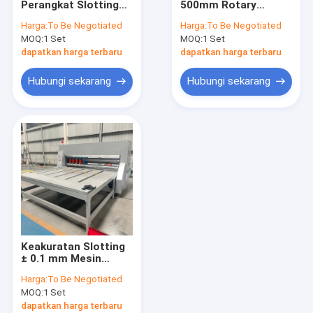
Perangkat Slotting
500mm Rotary
Mesin Perekat Folder Karton Bergelombang
Bergelombang
Slotter Machine
Harga:
To Be Negotiated
Harga:
To Be Negotiated
Menghasilkan
bergelombang
MOQ:
Mesin Jahitan Kotak Karton
1 Set
MOQ:
1 Set
Kecepatan Ekonomis
Mengintegrasikan 4
60 Pcsmin Cocok
Kelompok Pisau
dapatkan harga terbaru
dapatkan harga terbaru
Untuk Aplikasi
Untuk Kinerja
Perekat Folder Flexo
Slotting
Slotting Dalam Garis
Hubungi sekarang
Hubungi sekarang
Kemasan
Bergelombang
Penjahit Folder Gluer Otomatis
Pencetak Gol Slitter Blade Tipis
Mesin Strapping Kotak Karton
Mesin Slotter Rotary Bergelombang
Konsumsi Mesin
Keakuratan Slotting
± 0.1 mm Mesin
Rotary Slotter
Harga:
To Be Negotiated
bergelombang
MOQ:
1 Set
dengan 4 kelompok
pisau dan catu daya
dapatkan harga terbaru