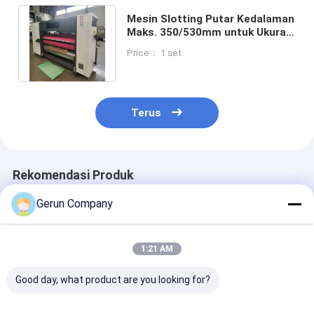
Mesin Slotting Putar Kedalaman
Maks. 350/530mm untuk Ukuran
Lembar Min. 400mm X 600mm
Price： 1 set
Terus
Rekomendasi Produk
Gerun Company
1:21 AM
Good day, what product are you looking for?
Kecepatan Ekonomi
Slice The Cape Depth
Kontrol PLC M