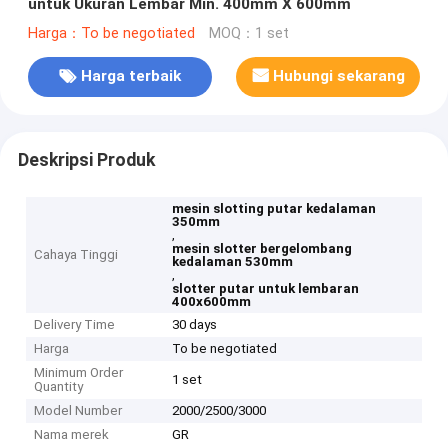
untuk Ukuran Lembar Min. 400mm X 600mm
Harga：To be negotiated
MOQ：1 set
Harga terbaik
Hubungi sekarang
Deskripsi Produk
mesin slotting putar kedalaman
350mm
,
mesin slotter bergelombang
Cahaya Tinggi
kedalaman 530mm
,
slotter putar untuk lembaran
400x600mm
Delivery Time
30 days
Harga
To be negotiated
Minimum Order
1 set
Quantity
Model Number
2000/2500/3000
Nama merek
GR