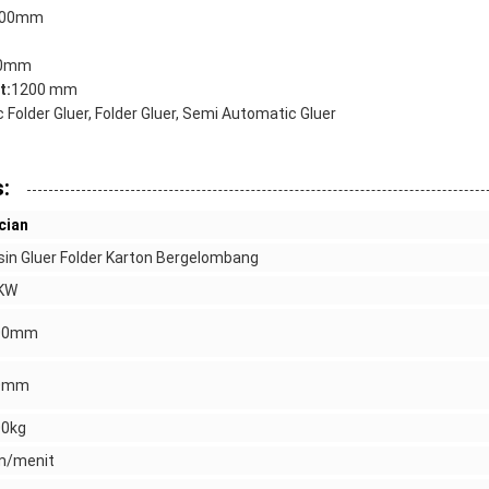
800mm
0mm
t:
1200 mm
Folder Gluer, Folder Gluer, Semi Automatic Gluer
:
cian
in Gluer Folder Karton Bergelombang
0KW
00mm
0mm
00kg
m/menit