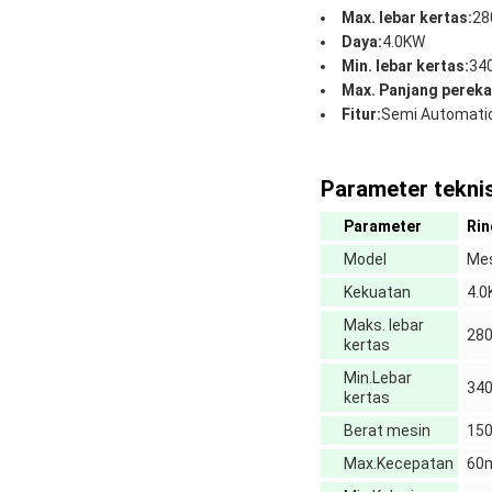
Max. lebar kertas:
2
Daya:
4.0KW
Min. lebar kertas:
34
Max. Panjang pereka
Fitur:
Semi Automatic 
Parameter teknis
Parameter
Rin
Model
Mes
Kekuatan
4.
Maks. lebar
28
kertas
Min.Lebar
34
kertas
Berat mesin
15
Max.Kecepatan
60