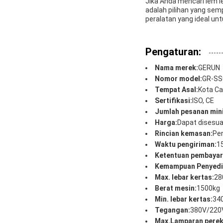
Jika Anda mencari lem 
adalah pilihan yang sem
peralatan yang ideal untu
Pengaturan:
Nama merek:
GERUN
Nomor model:
GR-SS
Tempat Asal:
Kota Ca
Sertifikasi:
ISO, CE
Jumlah pesanan min
Harga:
Dapat disesua
Rincian kemasan:
Pen
Waktu pengiriman:
15
Ketentuan pembayar
Kemampuan Penyedi
Max. lebar kertas:
2
Berat mesin:
1500kg
Min. lebar kertas:
34
Tegangan:
380V/220
Max.Lamparan perek