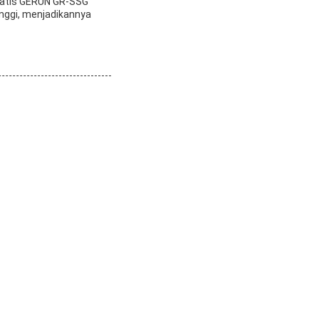
matis GERUN GR-SSG
inggi, menjadikannya