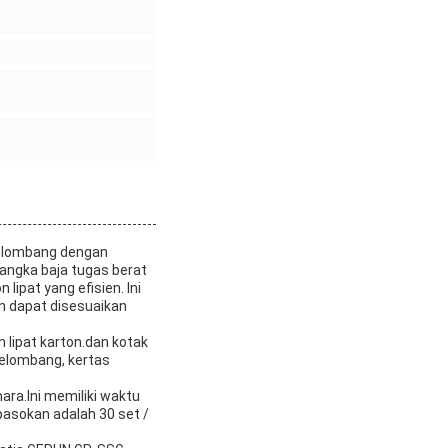
gelombang dengan
 rangka baja tugas berat
ipat yang efisien. Ini
n dapat disesuaikan
 lipat karton.dan kotak
elombang, kertas
a.Ini memiliki waktu
pasokan adalah 30 set /