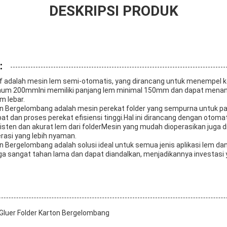
DESKRIPSI PRODUK
:
of adalah mesin lem semi-otomatis, yang dirancang untuk menempel k
mum 200mmIni memiliki panjang lem minimal 150mm dan dapat menan
 lebar.
ton Bergelombang adalah mesin perekat folder yang sempurna untuk p
at dan proses perekat efisiensi tinggi.Hal ini dirancang dengan otomat
ten dan akurat lem dari folderMesin yang mudah dioperasikan juga d
perasi yang lebih nyaman.
n Bergelombang adalah solusi ideal untuk semua jenis aplikasi lem dan
juga sangat tahan lama dan dapat diandalkan, menjadikannya investasi
Gluer Folder Karton Bergelombang