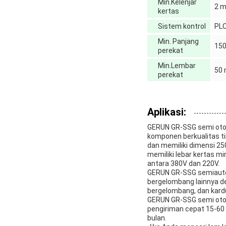
Min.Kelenjar
2 
kertas
Sistem kontrol
PL
Min. Panjang
15
perekat
Min.Lembar
50
perekat
Aplikasi:
GERUN GR-SSG semi otom
komponen berkualitas tin
dan memiliki dimensi 250
memiliki lebar kertas 
antara 380V dan 220V.
GERUN GR-SSG semiautoma
bergelombang lainnya d
bergelombang, dan kardu
GERUN GR-SSG semi otom
pengiriman cepat 15-60 
bulan.