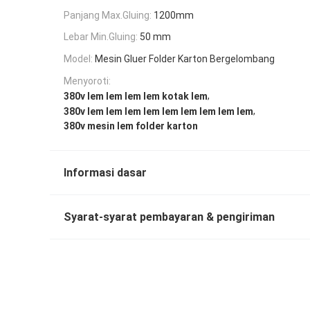
Panjang Max.Gluing:
1200mm
Lebar Min.Gluing:
50 mm
Model:
Mesin Gluer Folder Karton Bergelombang
Menyoroti:
,
380v lem lem lem lem kotak lem
,
380v lem lem lem lem lem lem lem lem lem
380v mesin lem folder karton
Informasi dasar
Syarat-syarat pembayaran & pengiriman