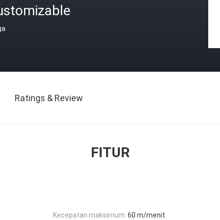
ustomizable
ga
Ratings & Review
FITUR
Kecepatan maksimum:
60 m/menit