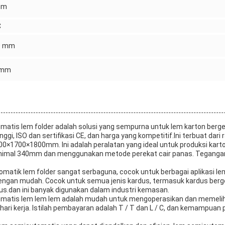
mm
C
0 mm
 mm
atis lem folder adalah solusi yang sempurna untuk lem karton ber
ggi, ISO dan sertifikasi CE, dan harga yang kompetitif.Ini terbuat dari
0×1700×1800mm. Ini adalah peralatan yang ideal untuk produksi karton l
minimal 340mm dan menggunakan metode perekat cair panas. Teganga
tik lem folder sangat serbaguna, cocok untuk berbagai aplikasi lem
engan mudah. Cocok untuk semua jenis kardus, termasuk kardus berg
s.dan ini banyak digunakan dalam industri kemasan.
atis lem lem lem adalah mudah untuk mengoperasikan dan memelihar
hari kerja. Istilah pembayaran adalah T / T dan L / C, dan kemampuan 