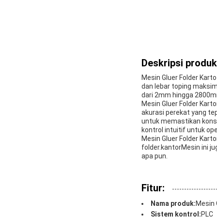
Deskripsi produk
Mesin Gluer Folder Kart
dan lebar toping maksi
dari 2mm hingga 2800mm
Mesin Gluer Folder Kar
akurasi perekat yang tep
untuk memastikan konsis
kontrol intuitif untuk o
Mesin Gluer Folder Karto
folder.kantorMesin ini 
apa pun.
Fitur:
Nama produk:
Mesin 
Sistem kontrol:
PLC