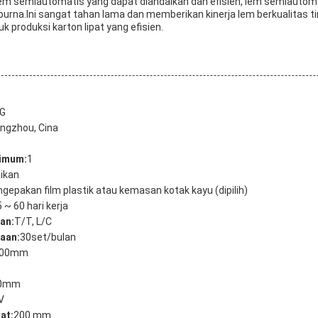
lem semiautomatis yang dapat diandalkan dan efisien, lem semiauto
purna.Ini sangat tahan lama dan memberikan kinerja lem berkualitas t
k produksi karton lipat yang efisien.
G
ngzhou, Cina
imum:
1
ikan
gepakan film plastik atau kemasan kotak kayu (dipilih)
 ~ 60 hari kerja
an:
T/T, L/C
aan:
30set/bulan
800mm
0mm
V
at:
200 mm