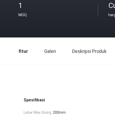
1
C
MOQ
har
fitur
Galeri
Deskripsi Produk
Spesifikasi
Lebar Max.Gluing:
200mm