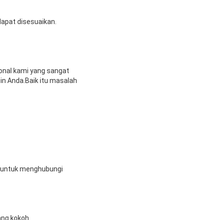
apat disesuaikan.
onal kami yang sangat
n Anda.Baik itu masalah
u untuk menghubungi
ang kokoh.