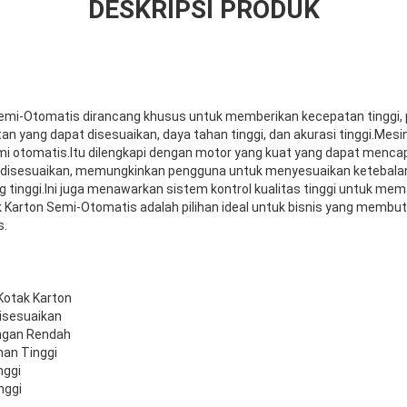
DESKRIPSI PRODUK
Semi-Otomatis dirancang khusus untuk memberikan kecepatan tinggi, 
tan yang dapat disesuaikan, daya tahan tinggi, dan akurasi tinggi.Mesi
mi otomatis.Itu dilengkapi dengan motor yang kuat yang dapat mencap
t disesuaikan, memungkinkan pengguna untuk menyesuaikan ketebala
g tinggi.Ini juga menawarkan sistem kontrol kualitas tinggi untuk me
k Karton Semi-Otomatis adalah pilihan ideal untuk bisnis yang membu
s.
Kotak Karton
isesuaikan
ngan Rendah
an Tinggi
nggi
nggi