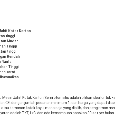
Jahit Kotak Karton
as tinggi
atan Mudah
an Tinggi
tan tinggi
ngan Rendah
n Rantai
ahan Tinggi
han karat
disesuaikan
Mesin Jahit Kotak Karton Semi otomatis adalah pilihan ideal untuk k
SO dan CE, dengan jumlah pesanan minimum 1, dan harga yang dapat dis
k atau kemasan kotak kayu, mana saja yang dipilih, dan pengiriman 
ayaran adalah T/T, L/C, dan ada kemampuan pasokan 30 set per bulan.