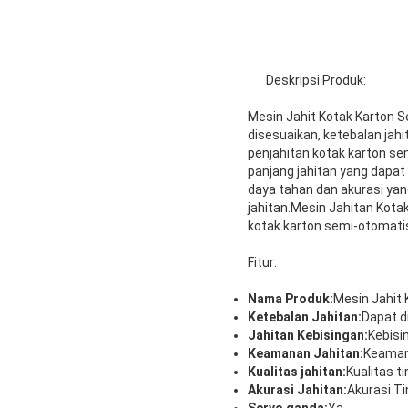
Deskripsi Produk:
Mesin Jahit Kotak Karton 
disesuaikan, ketebalan jahi
penjahitan kotak karton se
panjang jahitan yang dapa
daya tahan dan akurasi yan
jahitan.Mesin Jahitan Kota
kotak karton semi-otomati
Fitur:
Nama Produk:
Mesin Jahit 
Ketebalan Jahitan:
Dapat d
Jahitan Kebisingan:
Kebisi
Keamanan Jahitan:
Keaman
Kualitas jahitan:
Kualitas ti
Akurasi Jahitan:
Akurasi Ti