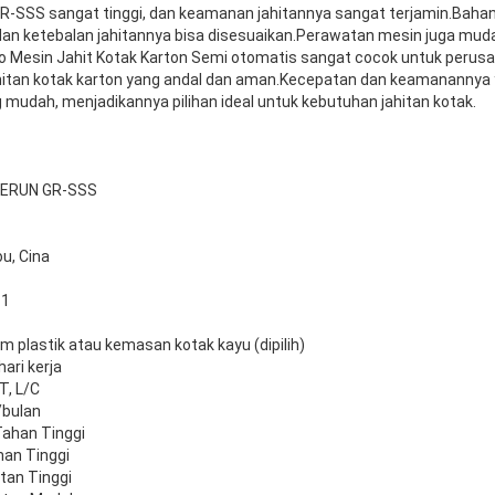
-SSS sangat tinggi, dan keamanan jahitannya sangat terjamin.Bahan 
 dan ketebalan jahitannya bisa disesuaikan.Perawatan mesin juga muda
 Mesin Jahit Kotak Karton Semi otomatis sangat cocok untuk perusa
tan kotak karton yang andal dan aman.Kecepatan dan keamanannya y
udah, menjadikannya pilihan ideal untuk kebutuhan jahitan kotak.
 GERUN GR-SSS
u, Cina
 1
m plastik atau kemasan kotak kayu (dipilih)
ari kerja
T, L/C
/bulan
Tahan Tinggi
an Tinggi
tan Tinggi