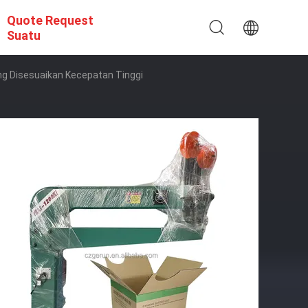
Quote Request
Suatu
g Disesuaikan Kecepatan Tinggi