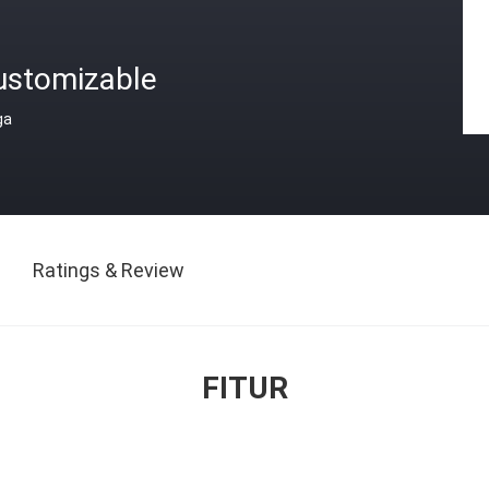
ustomizable
ga
Ratings & Review
FITUR