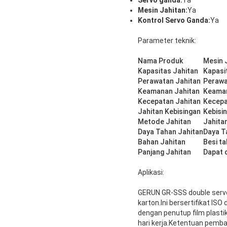
Servo ganda:
Ya
Mesin Jahitan:
Ya
Kontrol Servo Ganda:
Ya
Parameter teknik:
Nama Produk
Mesin 
Kapasitas Jahitan
Kapasit
Perawatan Jahitan
Peraw
Keamanan Jahitan
Keaman
Kecepatan Jahitan
Kecepa
Jahitan Kebisingan
Kebisi
Metode Jahitan
Jahita
Daya Tahan Jahitan
Daya T
Bahan Jahitan
Besi ta
Panjang Jahitan
Dapat 
Aplikasi:
GERUN GR-SSS double servo 
karton.Ini bersertifikat I
dengan penutup film plasti
hari kerja.Ketentuan pemb