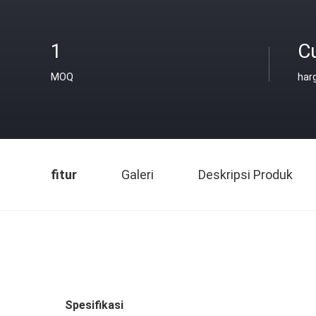
1
C
MOQ
har
fitur
Galeri
Deskripsi Produk
Spesifikasi