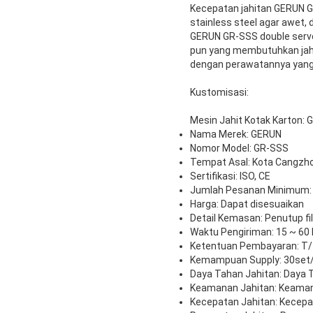
Kecepatan jahitan GERUN GR
stainless steel agar awet,
GERUN GR-SSS double servo
pun yang membutuhkan jahi
dengan perawatannya yang m
Kustomisasi:
Mesin Jahit Kotak Karton:
Nama Merek: GERUN
Nomor Model: GR-SSS
Tempat Asal: Kota Cangzho
Sertifikasi: ISO, CE
Jumlah Pesanan Minimum:
Harga: Dapat disesuaikan
Detail Kemasan: Penutup fil
Waktu Pengiriman: 15 ~ 60 h
Ketentuan Pembayaran: T/
Kemampuan Supply: 30set
Daya Tahan Jahitan: Daya 
Keamanan Jahitan: Keaman
Kecepatan Jahitan: Kecepa