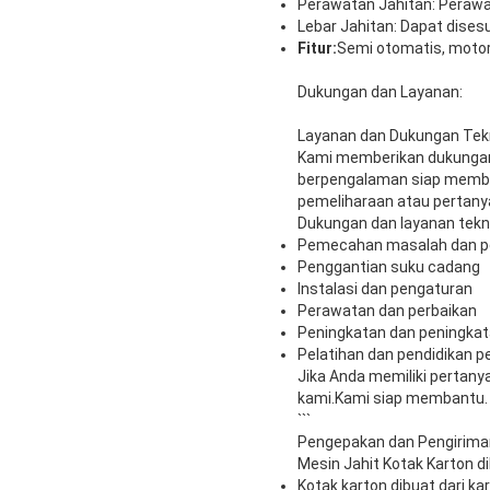
Perawatan Jahitan: Peraw
Lebar Jahitan: Dapat dises
Fitur:
Semi otomatis, motor
Dukungan dan Layanan:
Layanan dan Dukungan Tekn
Kami memberikan dukungan 
berpengalaman siap memba
pemeliharaan atau pertany
Dukungan dan layanan tekni
Pemecahan masalah dan 
Penggantian suku cadang
Instalasi dan pengaturan
Perawatan dan perbaikan
Peningkatan dan peningka
Pelatihan dan pendidikan 
Jika Anda memiliki pertan
kami.Kami siap membantu.
```
Pengepakan dan Pengirima
Mesin Jahit Kotak Karton 
Kotak karton dibuat dari k