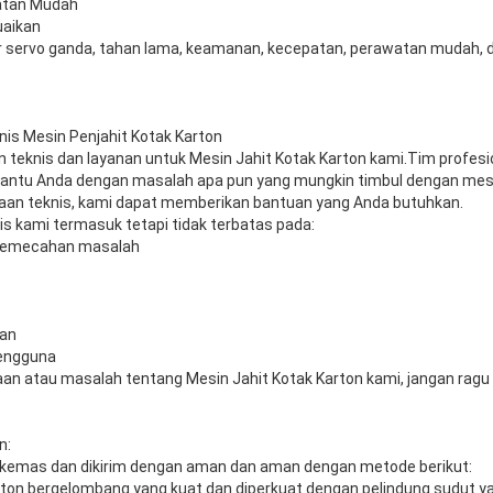
atan Mudah
uaikan
 servo ganda, tahan lama, keamanan, kecepatan, perawatan mudah, d
is Mesin Penjahit Kotak Karton
teknis dan layanan untuk Mesin Jahit Kotak Karton kami.Tim profesi
ntu Anda dengan masalah apa pun yang mungkin timbul dengan mesi
aan teknis, kami dapat memberikan bantuan yang Anda butuhkan.
s kami termasuk tetapi tidak terbatas pada:
pemecahan masalah
tan
pengguna
yaan atau masalah tentang Mesin Jahit Kotak Karton kami, jangan rag
n:
dikemas dan dikirim dengan aman dan aman dengan metode berikut:
arton bergelombang yang kuat dan diperkuat dengan pelindung sudut y