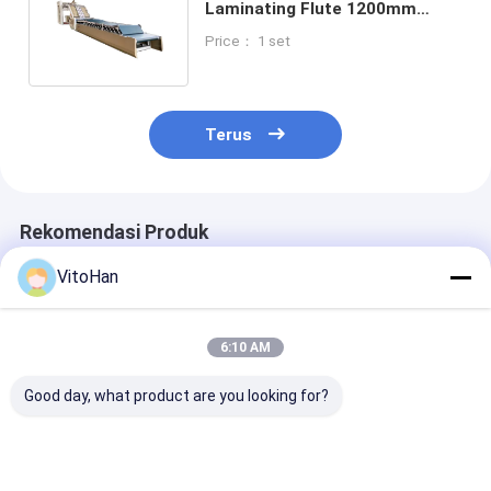
Laminating Flute 1200mm
Lapisan Perekatan Karton
Price： 1 set
Bergelombang
Terus
Rekomendasi Produk
VitoHan
6:10 AM
Good day, what product are you looking for?
Kecepatan Kerja 0
Min Laminating
Kertas Permu
Hingga 5500 Lembar
Ukuran 400 X 400mm
250 hingga 45
Per Jam Mesin
Mesin Laminasi Flute
Gram Per Mete