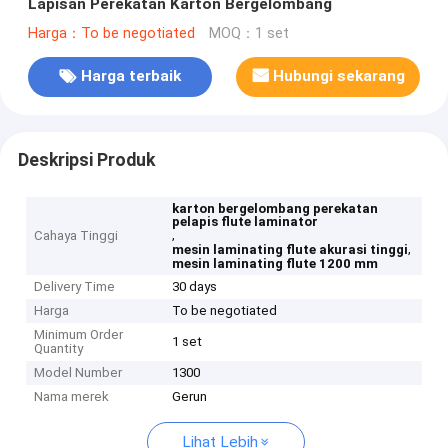
Lapisan Perekatan Karton Bergelombang
Harga：To be negotiated
MOQ：1 set
Harga terbaik
Hubungi sekarang
Deskripsi Produk
karton bergelombang perekatan
pelapis flute laminator
,
Cahaya Tinggi
,
mesin laminating flute akurasi tinggi
mesin laminating flute 1200 mm
Delivery Time
30 days
Harga
To be negotiated
Minimum Order
1 set
Quantity
Model Number
1300
Nama merek
Gerun
Lihat Lebih