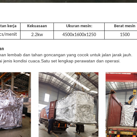
tan kerja
Kekuasaan
Ukuran mesin:
Berat mesin
cs/menit
2.2
kw
45
00x
16
00x1250
1500
an
an lembab dan tahan goncangan yang cocok untuk jalan jarak jauh.
i jenis kondisi cuaca.Satu set lengkap perawatan dan operasi.