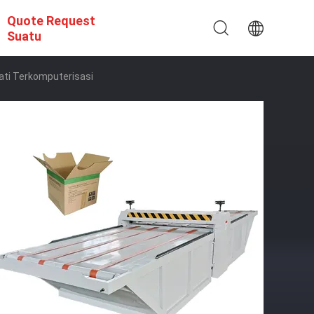
Quote Request
Suatu
ti Terkomputerisasi