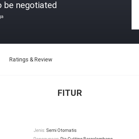
o be negotiated
ga
Ratings & Review
FITUR
Jenis:
Semi Otomatis
Penggunaan:
Die Cutting Bergelombang