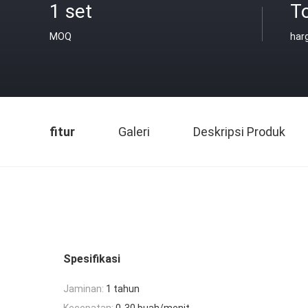
1 set
T
MOQ
har
fitur
Galeri
Deskripsi Produk
Spesifikasi
Jaminan:
1 tahun
Kecepatan:
0-30 buah/menit