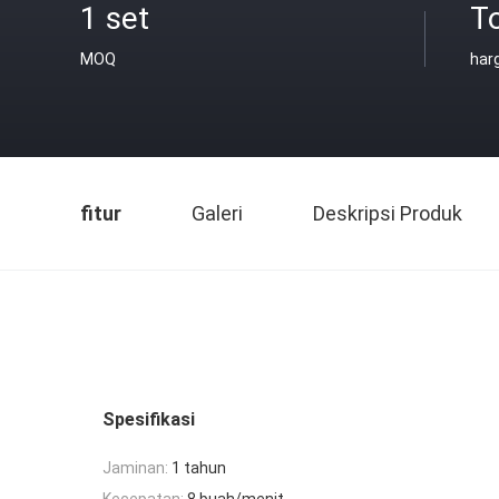
1 set
T
MOQ
har
fitur
Galeri
Deskripsi Produk
Spesifikasi
Jaminan:
1 tahun
Kecepatan:
8 buah/menit