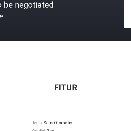
o be negotiated
ga
FITUR
Jenis:
Semi Otomatis
Kondisi:
Baru