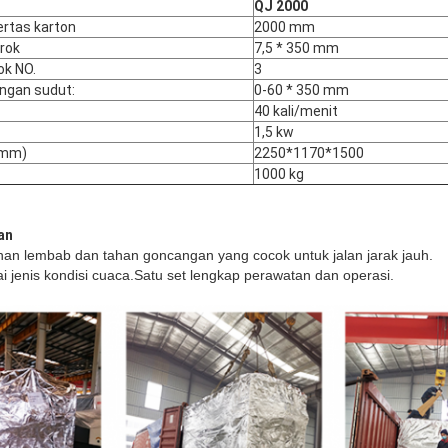
QJ 2000
ertas karton
2000 mm
rok
7,5 * 350 mm
ok NO.
3
ngan sudut:
0-60 * 350 mm
40 kali/menit
1,5 kw
(mm)
2250*1170*1500
1000 kg
an
an lembab dan tahan goncangan yang cocok untuk jalan jarak jauh.
i jenis kondisi cuaca.Satu set lengkap perawatan dan operasi.