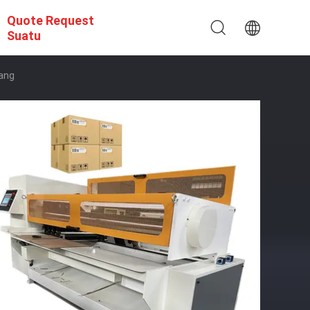
Quote Request
Suatu
bang