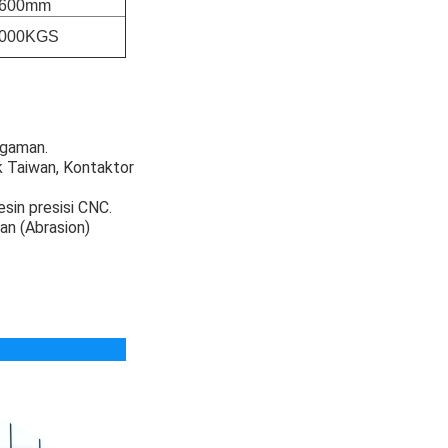
600mm
000KGS
ngaman.
k Taiwan, Kontaktor
sin presisi CNC.
an (Abrasion)