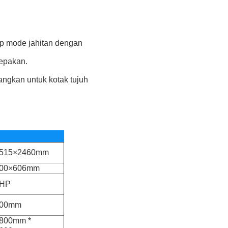
tiap mode jahitan dengan
epakan.
angkan untuk kotak tujuh
515×2460mm
00×606mm
HP
00mm
800mm *