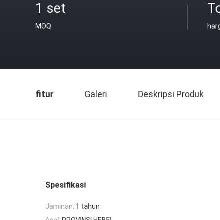
1 set
T
MOQ
har
fitur
Galeri
Deskripsi Produk
Spesifikasi
Jaminan:
1 tahun
Asal:
PROVINSI HEBEI