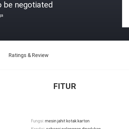
o be negotiated
ga
Ratings & Review
FITUR
Fungsi:
mesin jahit kotak karton
Kondisi:
sebagai pelanggan diperlukan