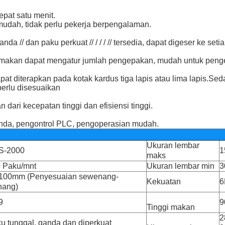
pat satu menit.
udah, tidak perlu pekerja berpengalaman.
anda // dan paku perkuat // / / / // tersedia, dapat digeser ke se
n makan dapat mengatur jumlah pengepakan, mudah untuk peng
at diterapkan pada kotak kardus tiga lapis atau lima lapis.Sed
perlu disesuaikan
 dari kecepatan tinggi dan efisiensi tinggi.
anda, pengontrol PLC, pengoperasian mudah.
Ukuran lembar
S-2000
1
maks
 Paku/mnt
Ukuran lembar min
3
100mm (Penyesuaian sewenang-
Kekuatan
6
nang)
9
9
Tinggi makan
2
u tunggal, ganda dan diperkuat