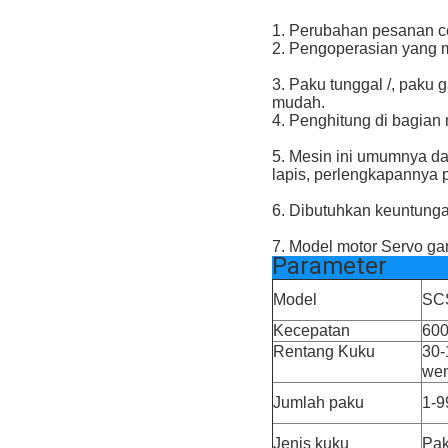
1. Perubahan pesanan ce
2. Pengoperasian yang m
3. Paku tunggal /, paku g
mudah.
4. Penghitung di bagia
5. Mesin ini umumnya dap
lapis, perlengkapannya 
6. Dibutuhkan keuntungan
7. Model motor Servo g
Parameter
Model
SC
Kecepatan
600
Rentang Kuku
30-
we
Jumlah paku
1-9
Jenis kuku
Pak